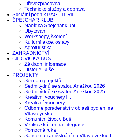
Dřevozpracovna
Technické služby a doprava
Sociální podnik BAGETERIE
ŠPEJCHAR KLUB
Nabídka Špejchar klubu
Ubytování
Workshopy, školení
Kulturní akce, oslavy
Agroturistika
ZAHRADNICTVÍ
ČIHOVICKÁ BUŠ
Základní informace
Historie Buše
PROJEKTY
Seznam projektů
Sedm týdnů se svatou Anežkou 2026
Sedm týdnů se svatou Anežkou 2025
Kreativní vouchery III.
Kreativní vouchery
Odborné poradenství v oblasti bydlení na
Vltavotýnsku
Komunitní život v Buši
Venkovská centra integrace
Pomocná ruka
Šance na zaměstnání na Vltavotýnsku II.