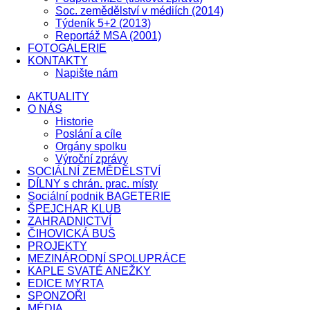
Soc. zemědělství v médiích (2014)
Týdeník 5+2 (2013)
Reportáž MSA (2001)
FOTOGALERIE
KONTAKTY
Napište nám
AKTUALITY
O NÁS
Historie
Poslání a cíle
Orgány spolku
Výroční zprávy
SOCIÁLNÍ ZEMĚDĚLSTVÍ
DÍLNY s chrán. prac. místy
Sociální podnik BAGETERIE
ŠPEJCHAR KLUB
ZAHRADNICTVÍ
ČIHOVICKÁ BUŠ
PROJEKTY
MEZINÁRODNÍ SPOLUPRÁCE
KAPLE SVATÉ ANEŽKY
EDICE MYRTA
SPONZOŘI
MÉDIA