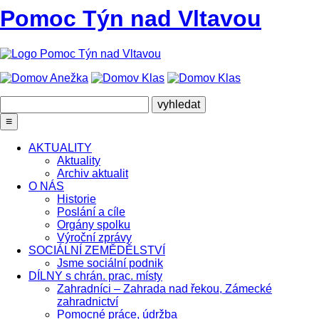
Pomoc Týn nad Vltavou
≡
AKTUALITY
Aktuality
Archiv aktualit
O NÁS
Historie
Poslání a cíle
Orgány spolku
Výroční zprávy
SOCIÁLNÍ ZEMĚDĚLSTVÍ
Jsme sociální podnik
DÍLNY s chrán. prac. místy
Zahradníci – Zahrada nad řekou, Zámecké
zahradnictví
Pomocné práce, údržba