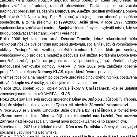
zařízení, která budou sloužit a doposud slouží potřebným lidem bez ohledu na
jejich vzdělání, národnost, rasu či přesvědčení. Poslání spolku se začalo
naplňovat především založením
Domova sv. Anežky
(nositeli myšlenky Domova
byli hlavně Jiří Netík a Ing. Petr Rohlena) a stejnojmenné obecně prospěšné
společnosti, a to na přelomu let 1999/2000. Ještě dříve, v roce 1997, vzniklo
společenské a vzdělávací centrum
Špejchar klub
s úmyslem vytvořit místo, kde s
budou potkávat zaměstnanci, klienti i veřejnost.
Roku 2008 byl zakoupen areál
Dvorec Temelín
, jehož rekonstrukcí mělo
vzniknout víceúčelové centrum nabízející ubytování, sociální služby či volnočasové
aktivity. Postupně zde vzniklo mateřské centrum Klásek, klub pro seniory,
volnočasový klub pro děti a mládež a pečovatelská služba.
Pořízením Dvorce byl
umožněno zahájit práce na projektu domovu pro seniory, jehož předlohou byly
francouzské venkovské domovy MARPA. V roce 2009 byla založena obecně
prospěšná společnost
Domovy KLAS, o.p.s.
, která Dvorec provozuje.
V témže roce byla na malém poloostrově uprostřed čihovického rybníka postavena
dřevěná
kaple sv. Anežky
, sloužící jako duchovní centrum.
V roce 2010 spolek koupil objekt bývalé
školy v Chrášťanech
, kde se uplatnil
zmenšený model domovů MARPA – KLAS.
Roku 2014 zahájila svůj provoz společnost
Dílny sv. Jiljí o.p.s.
, působící v Třeboni.
Na jaře stejného roku se v centru Týna n. Vlt. otevřelo
Zámecké zahradnictví
.
V roce 2020 se v areálu Čihovické Buše otevřela tzv.
lesní školka
a rovněž byl
zřízeno nové středisko Dílen sv. Jiljí o.p.s. v
Lomnici nad Lužnicí
. Pod názve
Zahrada nad řekou
začala fungovat nová pobočka Zámeckého zahradnictví.
V květnu roku 2021 se oficiálně otevřel
Dům u sv. Františka
v Bechyni, poskytujíc
sociální služby lidem z Bechyňska.