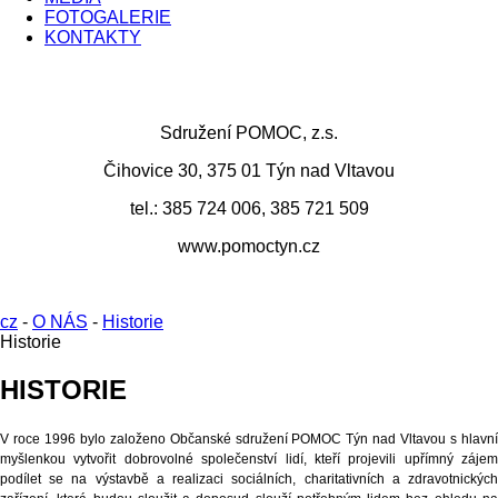
FOTOGALERIE
KONTAKTY
Sdružení POMOC, z.s.
Čihovice 30, 375 01 Týn nad Vltavou
tel.: 385 724 006, 385 721 509
www.pomoctyn.cz
cz
-
O NÁS
-
Historie
Historie
HISTORIE
V roce 1996 bylo založeno Občanské sdružení POMOC Týn nad Vltavou s hlavní
myšlenkou vytvořit dobrovolné společenství lidí, kteří projevili upřímný zájem
podílet se na výstavbě a realizaci sociálních, charitativních a zdravotnických