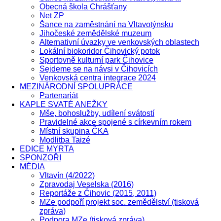
Obecná škola Chrášťany
Net ZP
Šance na zaměstnání na Vltavotýnsku
Jihočeské zemědělské muzeum
Alternativní úvazky ve venkovských oblastech
Lokální biokoridor Čihovický potok
Sportovně kulturní park Čihovice
Sejdeme se na návsi v Čihovicích
Venkovská centra integrace 2024
MEZINÁRODNÍ SPOLUPRÁCE
Partenariát
KAPLE SVATÉ ANEŽKY
Mše, bohoslužby, udílení svátostí
Pravidelné akce spojené s církevním rokem
Místní skupina ČKA
Modlitba Taizé
EDICE MYRTA
SPONZOŘI
MÉDIA
Vltavín (4/2022)
Zpravodaj Veselska (2016)
Reportáže z Čihovic (2015, 2011)
MZe podpoří projekt soc. zemědělství (tisková
zpráva)
Podpora MZe (tisková zpráva)