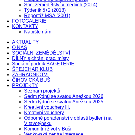
Soc. zemědělství v médiích (2014)
Týdeník 5+2 (2013)
Reportáž MSA (2001)
FOTOGALERIE
KONTAKTY
Napište nám
AKTUALITY
O NÁS
SOCIÁLNÍ ZEMĚDĚLSTVÍ
DÍLNY s chrán. prac. místy
Sociální podnik BAGETERIE
ŠPEJCHAR KLUB
ZAHRADNICTVÍ
ČIHOVICKÁ BUŠ
PROJEKTY
Seznam projektů
Sedm týdnů se svatou Anežkou 2026
Sedm týdnů se svatou Anežkou 2025
Kreativní vouchery III.
Kreativní vouchery
Odborné poradenství v oblasti bydlení na
Vltavotýnsku
Komunitní život v Buši
Venkovská centra integrace