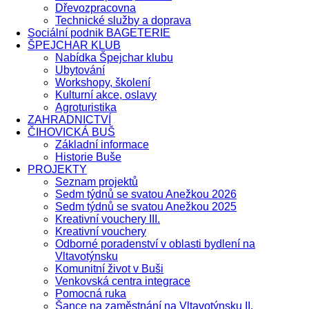
Dřevozpracovna
Technické služby a doprava
Sociální podnik BAGETERIE
ŠPEJCHAR KLUB
Nabídka Špejchar klubu
Ubytování
Workshopy, školení
Kulturní akce, oslavy
Agroturistika
ZAHRADNICTVÍ
ČIHOVICKÁ BUŠ
Základní informace
Historie Buše
PROJEKTY
Seznam projektů
Sedm týdnů se svatou Anežkou 2026
Sedm týdnů se svatou Anežkou 2025
Kreativní vouchery III.
Kreativní vouchery
Odborné poradenství v oblasti bydlení na
Vltavotýnsku
Komunitní život v Buši
Venkovská centra integrace
Pomocná ruka
Šance na zaměstnání na Vltavotýnsku II.