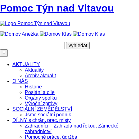
Pomoc Týn nad Vltavou
≡
AKTUALITY
Aktuality
Archiv aktualit
O NÁS
Historie
Poslání a cíle
Orgány spolku
Výroční zprávy
SOCIÁLNÍ ZEMĚDĚLSTVÍ
Jsme sociální podnik
DÍLNY s chrán. prac. místy
Zahradníci – Zahrada nad řekou, Zámecké
zahradnictví
Pomocné práce, údržba