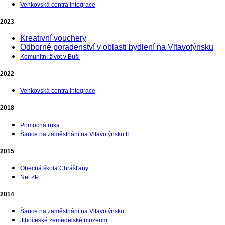
Venkovská centra integrace
2023
Kreativní vouchery
Odborné poradenství v oblasti bydlení na Vltavotýnsku
Komunitní život v Buši
2022
Venkovská centra integrace
2018
Pomocná ruka
Šance na zaměstnání na Vltavotýnsku II
2015
Obecná škola Chrášťany
Net ZP
2014
Šance na zaměstnání na Vltavotýnsku
Jihočeské zemědělské muzeum