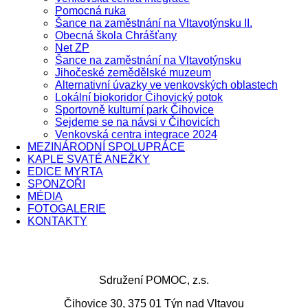
Pomocná ruka
Šance na zaměstnání na Vltavotýnsku II.
Obecná škola Chrášťany
Net ZP
Šance na zaměstnání na Vltavotýnsku
Jihočeské zemědělské muzeum
Alternativní úvazky ve venkovských oblastech
Lokální biokoridor Čihovický potok
Sportovně kulturní park Čihovice
Sejdeme se na návsi v Čihovicích
Venkovská centra integrace 2024
MEZINÁRODNÍ SPOLUPRÁCE
KAPLE SVATÉ ANEŽKY
EDICE MYRTA
SPONZOŘI
MÉDIA
FOTOGALERIE
KONTAKTY
Sdružení POMOC, z.s.
Čihovice 30, 375 01 Týn nad Vltavou