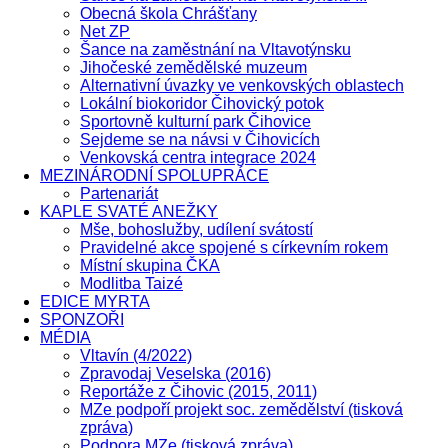
Obecná škola Chrášťany
Net ZP
Šance na zaměstnání na Vltavotýnsku
Jihočeské zemědělské muzeum
Alternativní úvazky ve venkovských oblastech
Lokální biokoridor Čihovický potok
Sportovně kulturní park Čihovice
Sejdeme se na návsi v Čihovicích
Venkovská centra integrace 2024
MEZINÁRODNÍ SPOLUPRÁCE
Partenariát
KAPLE SVATÉ ANEŽKY
Mše, bohoslužby, udílení svátostí
Pravidelné akce spojené s církevním rokem
Místní skupina ČKA
Modlitba Taizé
EDICE MYRTA
SPONZOŘI
MÉDIA
Vltavín (4/2022)
Zpravodaj Veselska (2016)
Reportáže z Čihovic (2015, 2011)
MZe podpoří projekt soc. zemědělství (tisková
zpráva)
Podpora MZe (tisková zpráva)